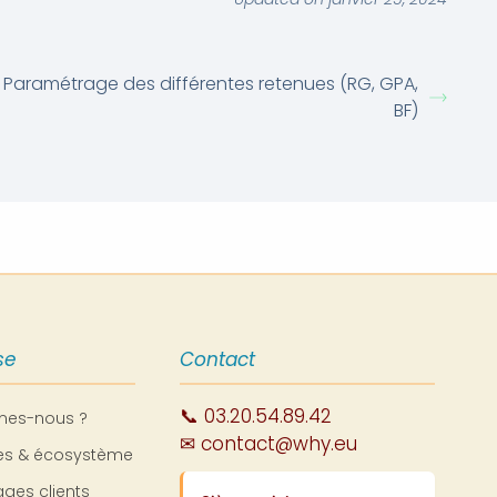
Paramétrage des différentes retenues (RG, GPA,
BF)
se
Contact
📞 03.20.54.89.42
mes-nous ?
✉ contact@why.eu
res & écosystème
ges clients