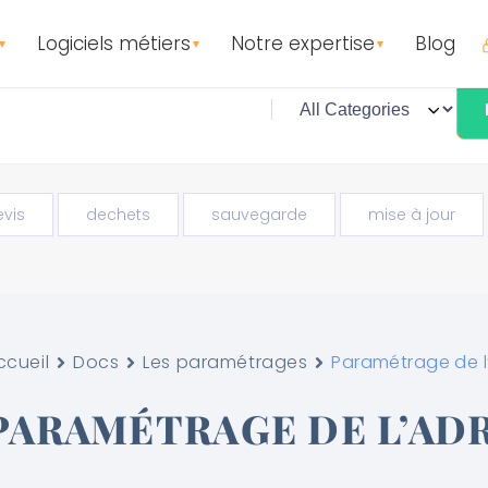
Logiciels métiers
Notre expertise
Blog
▼
▼
▼
evis
dechets
sauvegarde
mise à jour
ccueil
Docs
Les paramétrages
Paramétrage de l’
PARAMÉTRAGE DE L’ADR