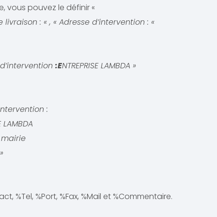
e, vous pouvez le définir «
vraison : « , « Adresse d’intervention : «
d’intervention
:E
NTREPRISE LAMBDA »
tervention :
BDA
irie
»
ct, %Tel, %Port, %Fax, %Mail et %Commentaire.