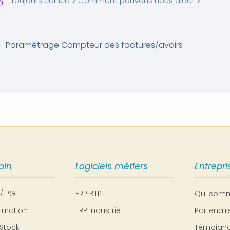
Toujours coincé ? Comment pouvons nous aider ?
Paramétrage Compteur des factures/avoirs
oin
Logiciels métiers
Entrepri
 / PGI
ERP BTP
Qui som
turation
ERP Industrie
Partenai
Stock
Témoigna