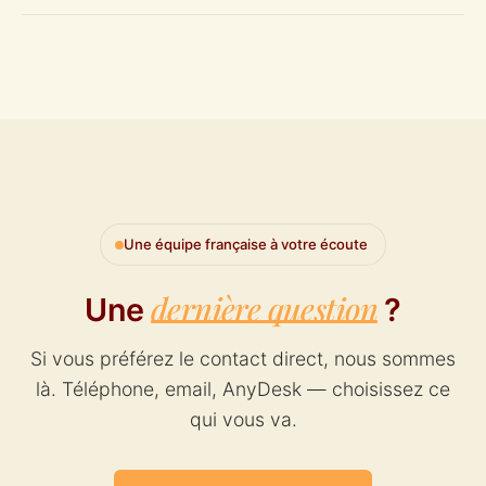
détaillés, suivi par chantier/projet, pointage des temps), WHY
Si vous êtes
déjà client WHY
, contactez directement notre
peut s'adapter. Le mieux est de nous poser la question
support@why.eu
client
support à
ou téléchargez notre
directement.
AnyDesk personnalisé
pour une prise en main à
distance par notre équipe technique. Vous pouvez aussi vous
espace client
connecter à votre
pour retrouver toute votre
documentation.
Une équipe française à votre écoute
dernière question
Une
?
Si vous préférez le contact direct, nous sommes
là. Téléphone, email, AnyDesk — choisissez ce
qui vous va.