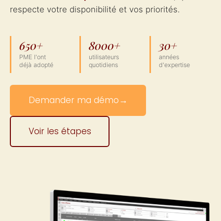
respecte votre disponibilité et vos priorités.
650+
8000+
30+
PME l'ont
utilisateurs
années
déjà adopté
quotidiens
d'expertise
Demander ma démo
→
Voir les étapes