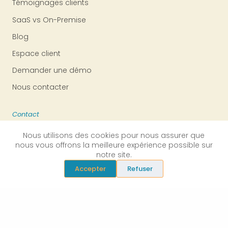
Témoignages clients
SaaS vs On-Premise
Blog
Espace client
Demander une démo
Nous contacter
Contact
Nous utilisons des cookies pour nous assurer que
📞 03.20.54.89.42
nous vous offrons la meilleure expérience possible sur
✉ contact@why.eu
notre site.
Accepter
Refuser
Siège social
1589 rue du Quesne
59310 Landas
Lille