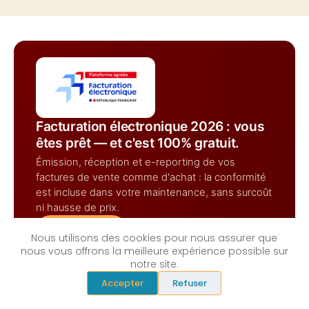
Facturation électronique 2026 : vous
êtes prêt — et c'est 100% gratuit.
Émission, réception et e-reporting de vos
factures de vente comme d'achat : la conformité
est incluse dans votre maintenance, sans surcoût
ni hausse de prix.
100% gratuit
Nous utilisons des cookies pour nous assurer que
nous vous offrons la meilleure expérience possible sur
notre site.
Accepter
Refuser