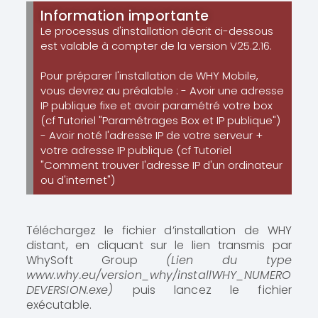
Information importante
Le processus d'installation décrit ci-dessous
est valable à compter de la version V25.2.16.
Pour préparer l'installation de WHY Mobile,
vous devrez au préalable : - Avoir une adresse
IP publique fixe et avoir paramétré votre box
(cf Tutoriel "Paramétrages Box et IP publique")
- Avoir noté l'adresse IP de votre serveur +
votre adresse IP publique (cf Tutoriel
"Comment trouver l'adresse IP d'un ordinateur
ou d'internet")
Téléchargez le fichier d’installation de WHY
distant, en cliquant sur le lien transmis par
WhySoft Group
(Lien du type
www.why.eu/version_why/installWHY_NUMERO
DEVERSION.exe)
puis lancez le fichier
exécutable.