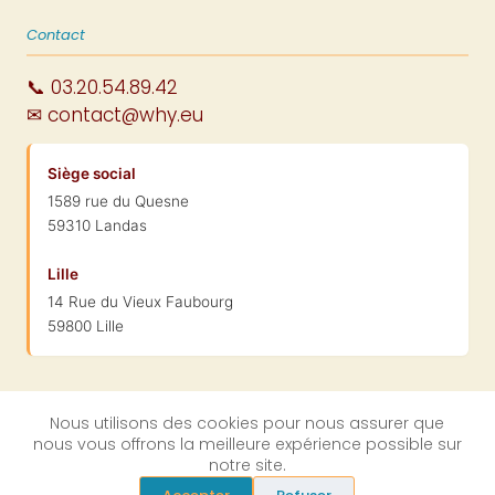
Contact
📞 03.20.54.89.42
✉ contact@why.eu
Siège social
1589 rue du Quesne
59310 Landas
Lille
14 Rue du Vieux Faubourg
59800 Lille
Nous utilisons des cookies pour nous assurer que
nous vous offrons la meilleure expérience possible sur
© 2004-2026 WhySoft Group · SARL au capital de 100 000 € ·
notre site.
Landas (59) & Lille