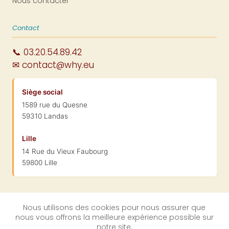
Nous contacter
Contact
📞 03.20.54.89.42
✉ contact@why.eu
Siège social
1589 rue du Quesne
59310 Landas
Lille
14 Rue du Vieux Faubourg
59800 Lille
Nous utilisons des cookies pour nous assurer que
nous vous offrons la meilleure expérience possible sur
© 2004-2026 WhySoft Group · SARL au capital de 100 000 € ·
notre site.