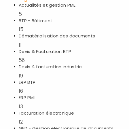
Actualités et gestion PME
5
BTP - Bâtiment
15
Dématérialisation des documents
11
Devis & Facturation BTP
56
Devis & facturation industrie
19
ERP BTP
16
ERP PMI
13
Facturation électronique
12
f
GED - Gestion électronique de documents