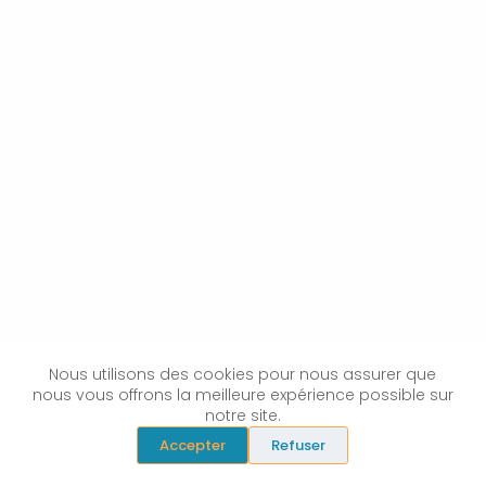
t
Nous utilisons des cookies pour nous assurer que
nous vous offrons la meilleure expérience possible sur
notre site.
Accepter
Refuser
h
y
S