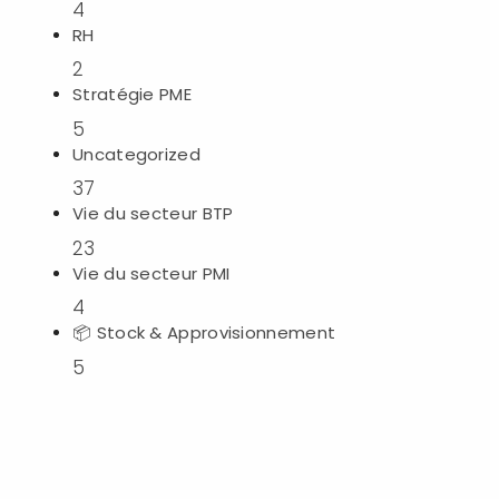
4
RH
2
Stratégie PME
5
Uncategorized
37
Vie du secteur BTP
t
23
Vie du secteur PMI
4
h
y
📦 Stock & Approvisionnement
S
5
o
f
t
G
r
o
u
p