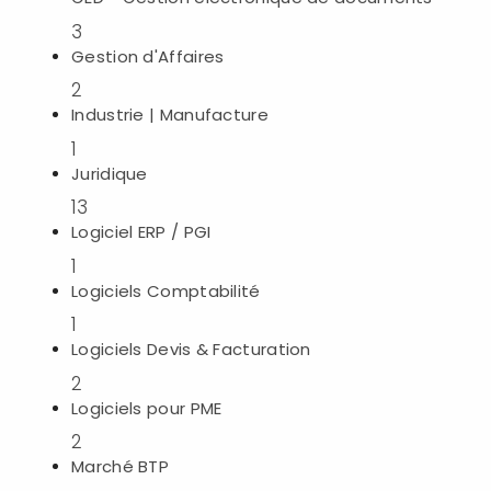
i
3
Gestion d'Affaires
r
2
Industrie | Manufacture
t
1
Juridique
13
r
Logiciel ERP / PGI
1
Logiciels Comptabilité
1
Logiciels Devis & Facturation
2
t
Logiciels pour PME
i
2
Marché BTP