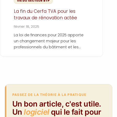
VIE DU SECTEUR BTP
La fin du Cerfa TVA pour les
travaux de rénovation actée
février 18, 2025
La loi de finances pour 2025 apporte
un changement majeur pour les
professionnels du bâtiment et les
particuliers réalisant des travaux de
rénovation. Désormais, l’attestation
Cerfa, qui était nécessaire pour
bénéficier des taux réduits de TVA (5,5
% et 10 %), est supprimée et
remplacée par une simple mention
sur le devis ou la facture.
PASSEZ DE LA THÉORIE À LA PRATIQUE
Un bon article, c'est utile.
Un
logiciel
qui le fait pour