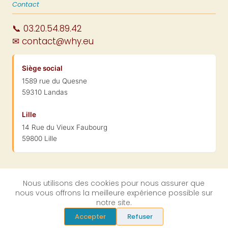
Contact
📞 03.20.54.89.42
✉ contact@why.eu
Siège social
1589 rue du Quesne
59310 Landas
Lille
14 Rue du Vieux Faubourg
59800 Lille
Nous utilisons des cookies pour nous assurer que
nous vous offrons la meilleure expérience possible sur
© 2004-2026 WhySoft Group · SARL au capital de 100 000 € ·
notre site.
Landas (59) & Lille
Mentions légales
RGPD
CGV
Accepter
Refuser
·
·