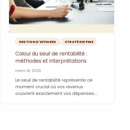
?
,
GESTION D'AFFAIRES
STRATÉGIE PME
Calcul du seuil de rentabilité :
méthodes et interprétations
mars 14, 2025
Le seuil de rentabilité représente ce
moment crucial où vos revenus
couvrent exactement vos dépenses.
Ni plus, ni moins. C'est votre point zéro,
Pour tout entrepreneur pragmatique,
un indicateur fondamental pour votre
comprendre ce seuil n'est pas
pilotage stratégique.
optionnel. C'est un levier stratégique
essentiel.
Ce guide vous propose une méthode