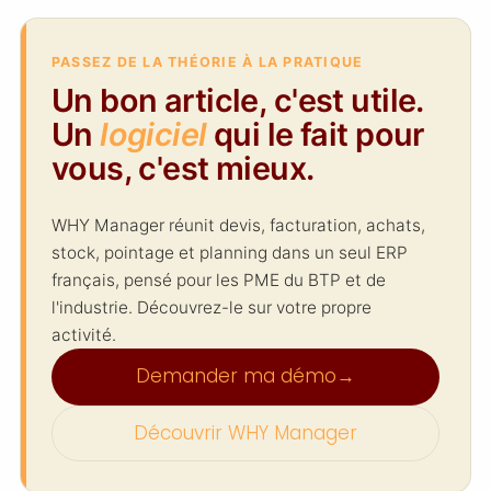
accessible concernant le calcul du
seuil de rentabilité et vous montre
comment l'utiliser comme boussole
PASSEZ DE LA THÉORIE À LA PRATIQUE
pour générer des bénéfices durables
Un bon article, c'est utile.
sur le long terme, quelle que soit la
Un
logiciel
qui le fait pour
période économique traversée.
vous, c'est mieux.
WHY Manager réunit devis, facturation, achats,
stock, pointage et planning dans un seul ERP
français, pensé pour les PME du BTP et de
l'industrie. Découvrez-le sur votre propre
activité.
Demander ma démo
→
Découvrir WHY Manager