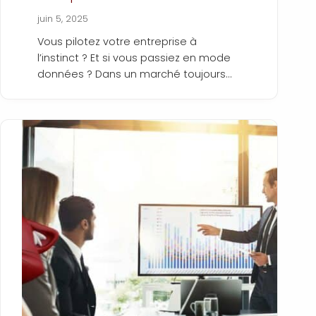
juin 5, 2025
Vous pilotez votre entreprise à
l’instinct ? Et si vous passiez en mode
données ? Dans un marché toujours
plus exigeant, il ne suffit plus de « sentir
» que les choses avancent. Il faut les
mesurer. Grâce aux indicateurs de
performance (KPI), vous pouvez suivre
ce qui compte vraiment : rentabilité,
satisfaction client, respect des délais,
efficacité de vos équipes… Ces
données permettent d’optimiser vos
coûts, de structurer vos processus, et
d’accompagner la croissance de
votre entreprise. Mais quels KPI choisir
? Comment les suivre sans y passer
vos soirées ? Et surtout, comment les
exploiter pour améliorer vos résultats