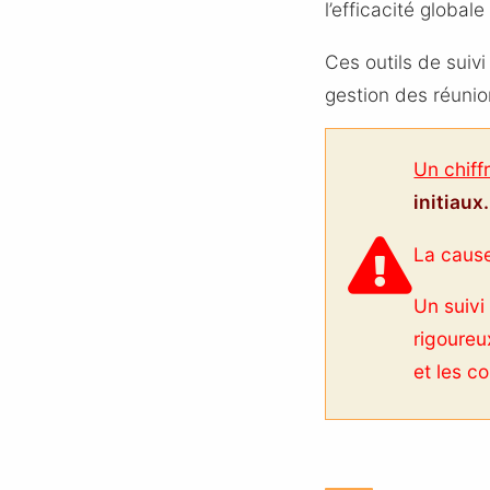
l’efficacité global
Ces outils de suiv
gestion des réunio
Un chiff
initiaux.
La cause
Un suivi
rigoureu
et les co