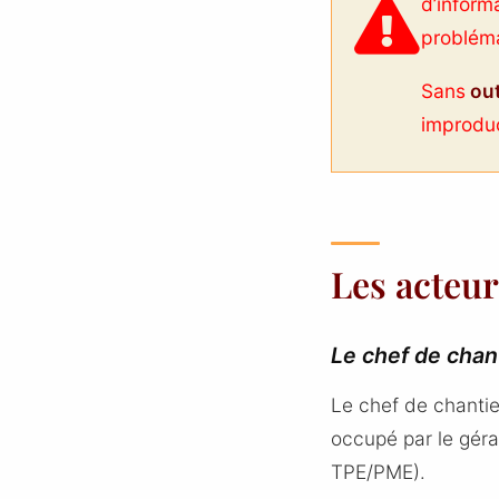
d’inform
problém
Sans
out
improduc
Les acteur
Le chef de chant
Le chef de chantie
occupé par le géran
TPE/PME).