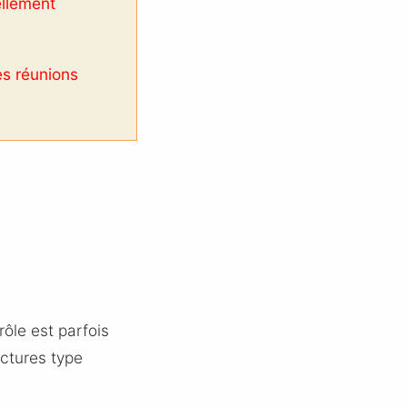
ellement
es réunions
ôle est parfois
uctures type