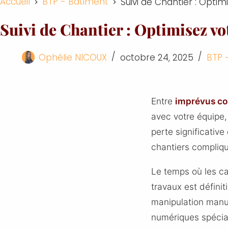
Accueil
BTP - Bâtiment
Suivi de Chantier : Optimi
Suivi de Chantier : Optimisez vot
Ophélie NICOUX
octobre 24, 2025
BTP 
Entre
imprévus co
avec votre équipe
perte significativ
chantiers compliqu
Le temps où les car
travaux est défini
manipulation manu
numériques spécial