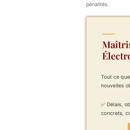
pénalités.
Maîtri
Électr
Tout ce que
nouvelles o
✅ Délais, o
concrets, c