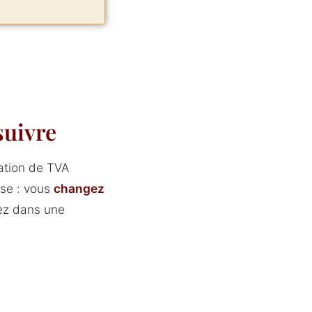
suivre
ration de TVA
ise : vous
changez
rez dans une