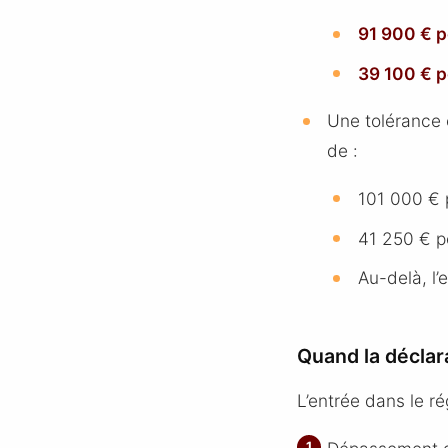
91 900 € p
39 100 € p
Une tolérance 
de :
101 000 € 
41 250 € po
Au-delà, l’
Quand la déclara
L’entrée dans le r