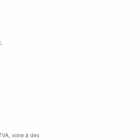
t
,
.
TVA, voire à des