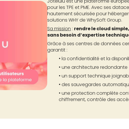
Jotelulu est une plateforme europ
pour les TPE et PME. Avec ses datacen
hautement sécurisée pour héberger 
solutions WHY de WhySoft Group.
Sa mission
:
rendre le cloud simple,
sans besoin d’expertise techniqu
Grâce à ses centres de données certi
garantit :
• la confidentialité et la dispon
• une architecture redondante e
• un support technique joignabl
• des sauvegardes automatiqu
• une protection complète cont
chiffrement, contrôle des accès 