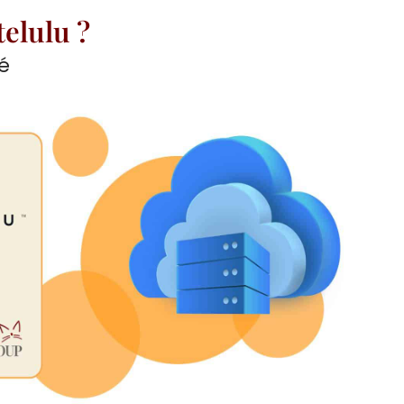
elulu ?
é