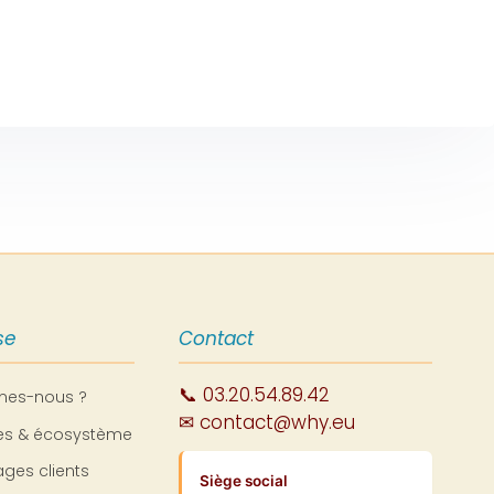
se
Contact
📞 03.20.54.89.42
mes-nous ?
✉ contact@why.eu
res & écosystème
ges clients
Siège social