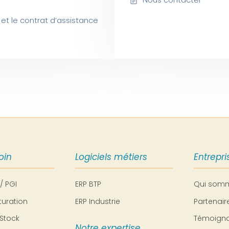
et le contrat d’assistance
oin
Logiciels métiers
Entrepri
 / PGI
ERP BTP
Qui som
turation
ERP Industrie
Partenai
Stock
Témoigna
Notre expertise