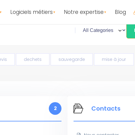
Logiciels métiers
Notre expertise
Blog
▼
▼
▼
evis
dechets
sauvegarde
mise à jour
Contacts
2
Nous contacter