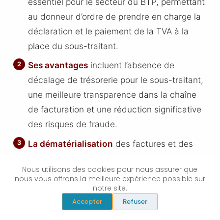
essentiel pour le secteur du BTP, permettant
au donneur d’ordre de prendre en charge la
déclaration et le paiement de la TVA à la
place du sous-traitant.
Ses avantages
incluent l’absence de
décalage de trésorerie pour le sous-traitant,
une meilleure transparence dans la chaîne
de facturation et une réduction significative
des risques de fraude.
La dématérialisation
des factures et des
processus comptables constitue un levier
Nous utilisons des cookies pour nous assurer que
précieux pour fluidifier l’autoliquidation, en
nous vous offrons la meilleure expérience possible sur
réduisant les erreurs et en sécurisant les
notre site.
Accepter
Refuser
échanges.