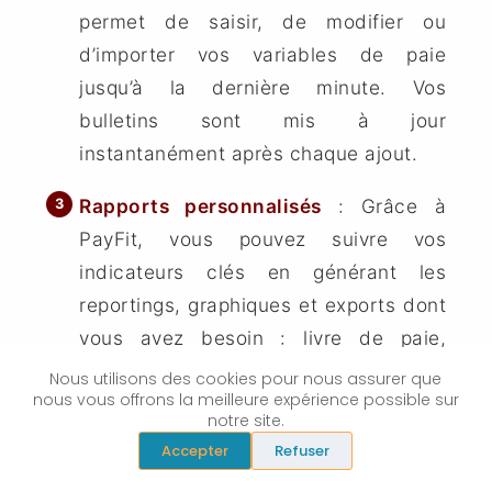
permet de saisir, de modifier ou
d’importer vos variables de paie
jusqu’à la dernière minute. Vos
bulletins sont mis à jour
instantanément après chaque ajout.
Rapports personnalisés
: Grâce à
PayFit, vous pouvez suivre vos
indicateurs clés en générant les
reportings, graphiques et exports dont
vous avez besoin : livre de paie,
écriture comptable, suivi des charges,
Nous utilisons des cookies pour nous assurer que
nous vous offrons la meilleure expérience possible sur
masse salariale, etc.
notre site.
Accepter
Refuser
Documents centralisés
: Tous vos
documents administratifs sont stockés