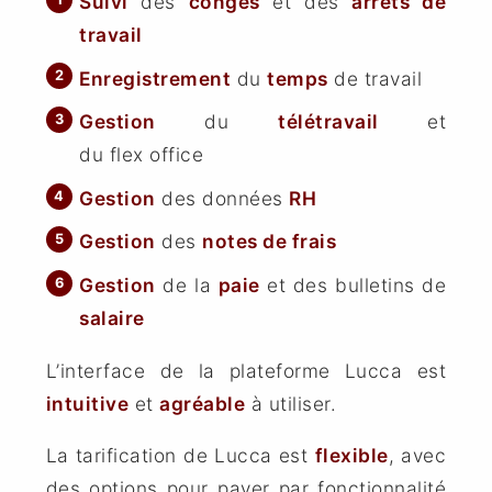
Suivi
des
congés
et des
arrêts de
travail
Enregistrement
du
temps
de travail
Gestion
du
télétravail
et
du flex office
Gestion
des données
RH
Gestion
des
notes de frais
Gestion
de la
paie
et des bulletins de
salaire
L’interface de la plateforme Lucca est
intuitive
et
agréable
à utiliser.
La tarification de Lucca est
flexible
, avec
des options pour payer par fonctionnalité