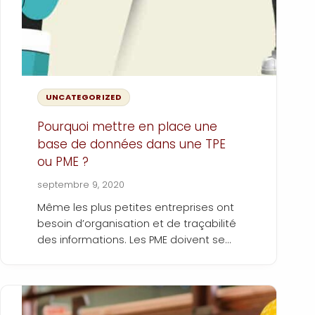
UNCATEGORIZED
Pourquoi mettre en place une
base de données dans une TPE
ou PME ?
septembre 9, 2020
Même les plus petites entreprises ont
besoin d’organisation et de traçabilité
des informations. Les PME doivent se
dégager du temps afin de répondre
Les bases de données permettent de
aux demandes de leurs clients et
centraliser les informations de
assurer leur croissance.
manière sécurisée, de gagner du
temps sur la réalisation des tâches