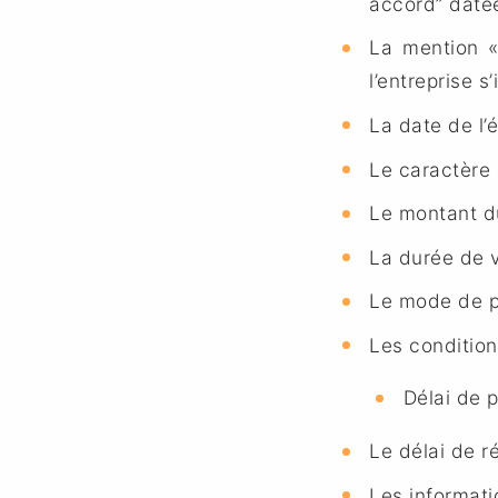
accord” datée
La mention «
l’entreprise s
La date de l’
Le caractère 
Le montant du
La durée de va
Le mode de p
Les conditio
Délai de 
Le délai de r
Les informat