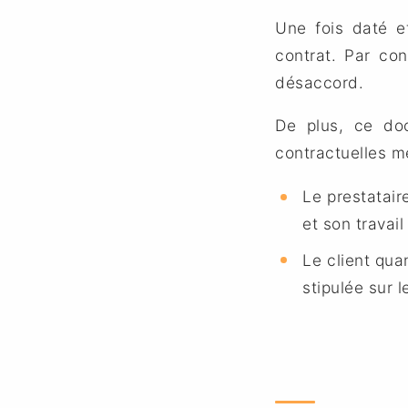
Une fois daté et
contrat. Par co
désaccord.
De plus, ce do
contractuelles m
Le prestatair
et son travai
Le client qua
stipulée sur l