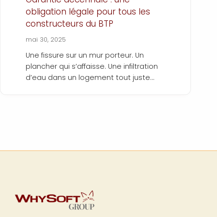
obligation légale pour tous les
constructeurs du BTP
mai 30, 2025
Une fissure sur un mur porteur. Un
plancher qui s’affaisse. Une infiltration
d’eau dans un logement tout juste
livré… Quand ce genre de problème
survient après la fin d’un chantier, le
client se tourne naturellement vers
l’entreprise. Et dans ces situations,
c’est la garantie décennale qui entre
en jeu.
Obligatoire pour tous les
professionnels du bâtiment, elle
protège le maître d’ouvrage pendant
10 ans contre les vices graves.
Pourtant, beaucoup de gérants de PME
ignorent encore les contours précis de