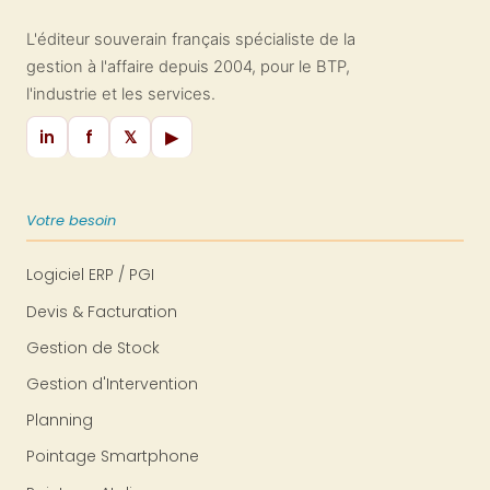
cette responsabilité : quels travaux
sont concernés ? Quand démarre la
L'éditeur souverain français spécialiste de la
garantie ? Que couvre-t-elle vraiment
gestion à l'affaire depuis 2004, pour le BTP,
? Et surtout, comment s’y conformer
l'industrie et les services.
sans alourdir son quotidien ?
in
f
𝕏
▶
Votre besoin
Logiciel ERP / PGI
Devis & Facturation
Gestion de Stock
Gestion d'Intervention
Planning
Pointage Smartphone