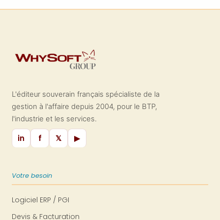
sont donc les aspects couverts par
cette garantie de construction ?
Quelles informations sont essentielles
à connaître ? Comment l'activer et
quels dégâts sont couverts ? Nous
allons vous détailler tout ce qu'il faut
comprendre sur la garantie de parfait
achèvement et son application !
L'éditeur souverain français spécialiste de la
gestion à l'affaire depuis 2004, pour le BTP,
l'industrie et les services.
in
f
𝕏
▶
Votre besoin
Logiciel ERP / PGI
Devis & Facturation