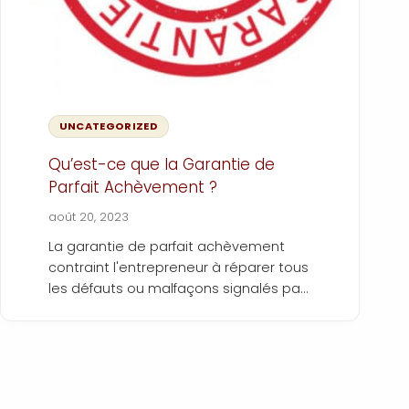
UNCATEGORIZED
Qu’est-ce que la Garantie de
Parfait Achèvement ?
août 20, 2023
La garantie de parfait achèvement
contraint l'entrepreneur à réparer tous
les défauts ou malfaçons signalés par
le commanditaire, dans un délai d'un
an suivant la réception des travaux. En
cas de désaccord, cette garantie offre
au commanditaire une voie pour
obtenir réparation des dégâts. Quels