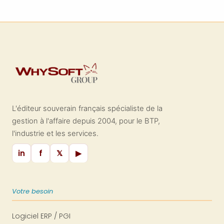
logement. Prévu dans le cadre de loi
climat et résilience, ce service
donnera des conseils neutres, gratuits
et personnalisés. L'aide Habiter mieux
sérénité deviendra MaPrimeRénov'
Sérénité.
L'éditeur souverain français spécialiste de la
gestion à l'affaire depuis 2004, pour le BTP,
l'industrie et les services.
in
f
𝕏
▶
Votre besoin
Logiciel ERP / PGI