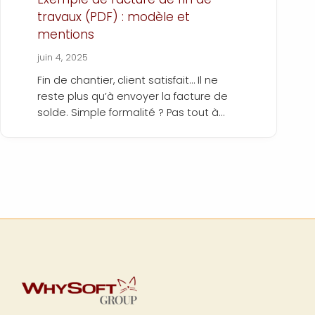
travaux (PDF) : modèle et
mentions
juin 4, 2025
Fin de chantier, client satisfait… Il ne
reste plus qu’à envoyer la facture de
solde. Simple formalité ? Pas tout à
fait. Une facture de fin de travaux doit
reprendre l’ensemble des prestations
réalisées, déduire les acomptes déjà
réglés, intégrer la retenue de garantie
si nécessaire… et surtout respecter les
règles de facturation du BTP.
Entre les mentions obligatoires, le lien
avec les factures de situation, et le
calcul du montant final à payer, mieux
vaut ne rien laisser au hasard. Une
erreur ou un oubli peut entraîner un
retard de paiement, voire un litige.