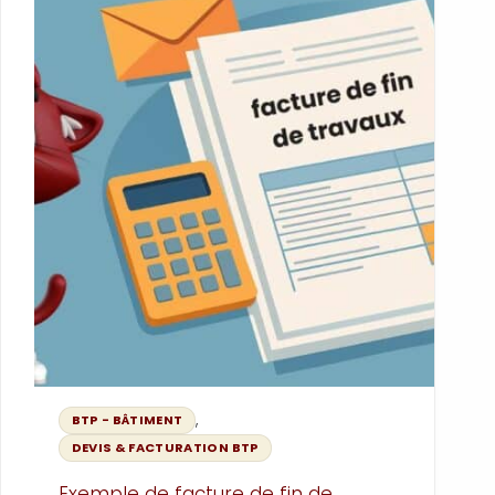
vous offre des modèles à télécharger
gratuitement (Excel & PDF). En
quelques minutes, vous saurez tout
pour rester conforme, rassurer vos
clients et corriger vos factures comme
un pro.
,
BTP - BÂTIMENT
DEVIS & FACTURATION BTP
Exemple de facture de fin de