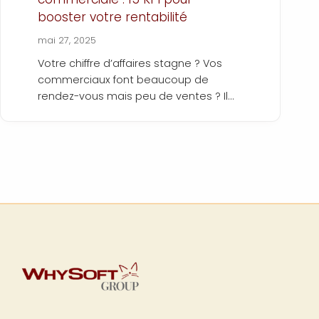
booster votre rentabilité
mai 27, 2025
Votre chiffre d’affaires stagne ? Vos
commerciaux font beaucoup de
rendez-vous mais peu de ventes ? Il
est peut-être temps de regarder vos
indicateurs de performance
commerciale. Ces KPI (Key
Performance Indicators) sont de
puissants outils pour mesurer
l’efficacité de vos actions
commerciales. Bien choisis, ils vous
permettent de savoir ce qui
fonctionne… et ce qui doit être corrigé.