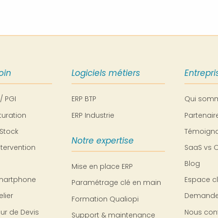
oin
Logiciels métiers
Entrepri
 / PGI
ERP BTP
Qui som
turation
ERP Industrie
Partenai
Stock
Témoigna
Notre expertise
ntervention
SaaS vs 
Blog
Mise en place ERP
martphone
Espace cl
Paramétrage clé en main
lier
Demande
Formation Qualiopi
ur de Devis
Nous con
Support & maintenance