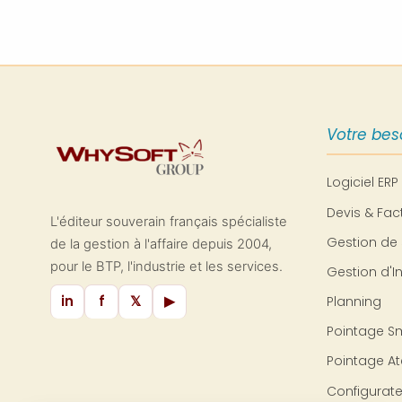
essentiel.
Ce guide vous propose une
méthode accessible concernant le
calcul du seuil de rentabilité et vous
montre comment l'utiliser comme
boussole pour générer des
bénéfices durables sur le long terme,
Votre bes
quelle que soit la période
économique traversée.
Logiciel ERP
Devis & Fac
L'éditeur souverain français spécialiste
Gestion de 
de la gestion à l'affaire depuis 2004,
pour le BTP, l'industrie et les services.
Gestion d'I
in
f
𝕏
▶
Planning
Pointage S
Pointage Ate
Configurate