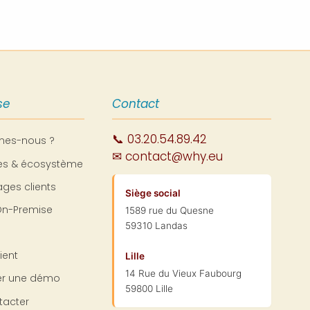
se
Contact
📞 03.20.54.89.42
mes-nous ?
✉ contact@why.eu
res & écosystème
ges clients
Siège social
On-Premise
1589 rue du Quesne
59310 Landas
ient
Lille
14 Rue du Vieux Faubourg
r une démo
59800 Lille
tacter