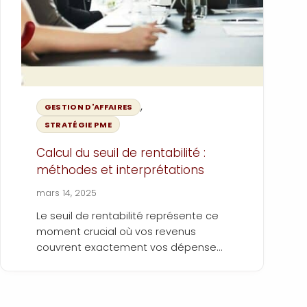
,
GESTION D'AFFAIRES
STRATÉGIE PME
Calcul du seuil de rentabilité :
méthodes et interprétations
mars 14, 2025
Le seuil de rentabilité représente ce
moment crucial où vos revenus
couvrent exactement vos dépenses.
Ni plus, ni moins. C'est votre point
Pour tout entrepreneur pragmatique,
zéro, un indicateur fondamental pour
comprendre ce seuil n'est pas
votre pilotage stratégique.
optionnel. C'est un levier stratégique