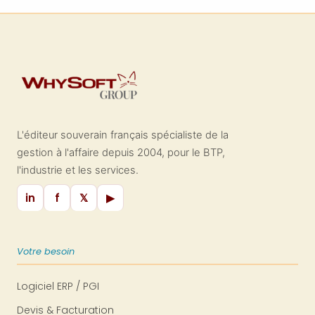
environnemental du BTP en général.
gestion des déchets destinées aux
entreprises du BTP.
L'éditeur souverain français spécialiste de la
gestion à l'affaire depuis 2004, pour le BTP,
l'industrie et les services.
in
f
𝕏
▶
Votre besoin
Logiciel ERP / PGI
Devis & Facturation