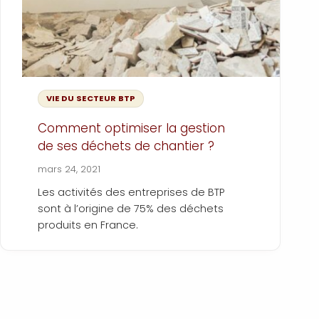
VIE DU SECTEUR BTP
Comment optimiser la gestion
de ses déchets de chantier ?
mars 24, 2021
Les activités des entreprises de BTP
sont à l’origine de 75% des déchets
produits en France.
Ainsi, il est important que chaque
entreprise, à son échelle, puisse définir
une stratégie de gestion des déchets
pertinente afin de participer à la
Dans cet article, nous vous informons
diminution de l'impact
sur les différentes méthodes de