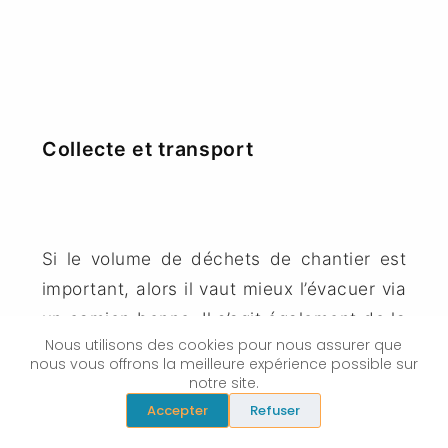
Collecte et transport
Si le volume de déchets de chantier est
important, alors il vaut mieux l’évacuer via
un camion benne. Il s’agit également de la
Nous utilisons des cookies pour nous assurer que
méthode la plus rapide.
nous vous offrons la meilleure expérience possible sur
notre site.
Accepter
Refuser