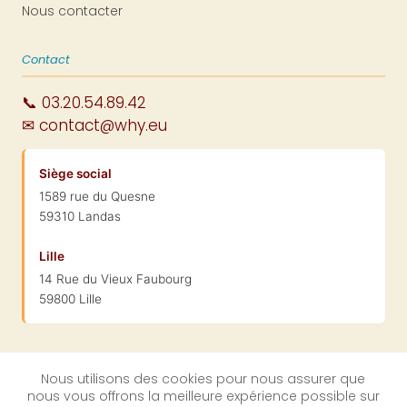
Nous contacter
Contact
📞 03.20.54.89.42
✉ contact@why.eu
Siège social
1589 rue du Quesne
59310 Landas
Lille
14 Rue du Vieux Faubourg
59800 Lille
Nous utilisons des cookies pour nous assurer que
nous vous offrons la meilleure expérience possible sur
© 2004-2026 WhySoft Group · SARL au capital de 100 000 € ·