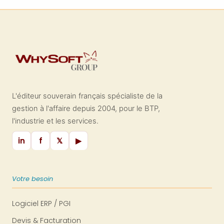
collective de la construction et le
code du travail prévoient tous deux le
calcul de l'ancienneté pour les
activités du bâtiment et les droits y
afférents. Découvrez vos droits aux
congés d'ancienneté et vos formules
d'indemnités de départ !
L'éditeur souverain français spécialiste de la
gestion à l'affaire depuis 2004, pour le BTP,
l'industrie et les services.
in
f
𝕏
▶
Votre besoin
Logiciel ERP / PGI
Devis & Facturation