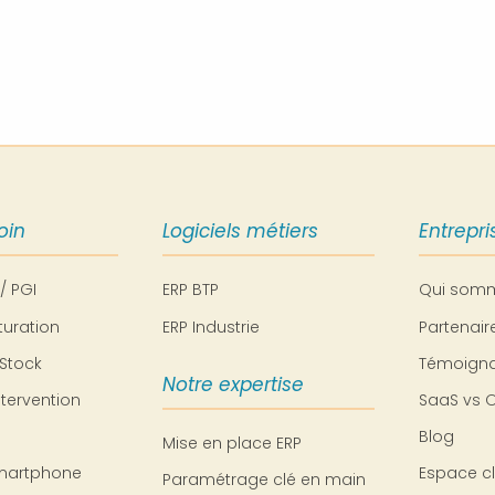
oin
Logiciels métiers
Entrepri
 / PGI
ERP BTP
Qui som
turation
ERP Industrie
Partenai
Stock
Témoigna
Notre expertise
ntervention
SaaS vs 
Blog
Mise en place ERP
martphone
Espace cl
Paramétrage clé en main