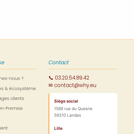
se
Contact
📞 03.20.54.89.42
mes-nous ?
✉ contact@why.eu
res & écosystème
ges clients
Siège social
On-Premise
1589 rue du Quesne
59310 Landas
ient
Lille