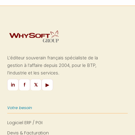
Mais quelle est sa définition et quels
sont les réels avantages de cette
certification ? Comment obtenir le
label BBC ? Dans cet article, nous
allons nous efforcer de décoder cette
norme...
L'éditeur souverain français spécialiste de la
gestion à l'affaire depuis 2004, pour le BTP,
l'industrie et les services.
in
f
𝕏
▶
Votre besoin
Logiciel ERP / PGI
Devis & Facturation