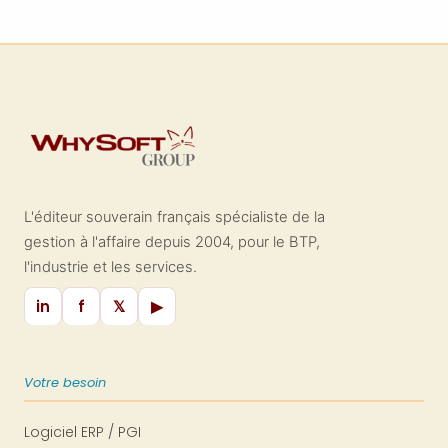
PME du BTP, le planning de chantier
n’est pas une formalité : c’est une
arme de survie. Retards, équipes
désorganisées, marges qui fondent...
tout part souvent d’un manque
d’anticipation. Pourtant, il existe
aujourd’hui des méthodes simples et
des outils puissants pour garder la
maîtrise.
L'éditeur souverain français spécialiste de la
gestion à l'affaire depuis 2004, pour le BTP,
l'industrie et les services.
in
f
𝕏
▶
Votre besoin
Logiciel ERP / PGI